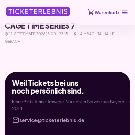
shopping_cart
menu
Warenkorb
CAGE TIME SERIES 7
12. SEPTEMBER 2026 18:00 - 23:15
LAIMBACHTALHALLE
GERACH
Weil Tickets bei uns
noch persönlich sind.
Keine Bots, keine Umwege. Nur echter Service aus Bayern — sei
2014.
mail
service@ticketerlebnis.de