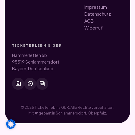
Impressum
Datenschutz
AGB
Widerruf
TICKETERLEBNIS GBR
Hammerletten 5b
95519 Schlammersdorf
Bayern, Deutschland
photo_camera
play_circle
forum
© 2026 Ticketerlebnis GbR. Alle Rechte vorbehalten.
Mit ♥ gebaut in Schlammersdorf, Oberpfalz.