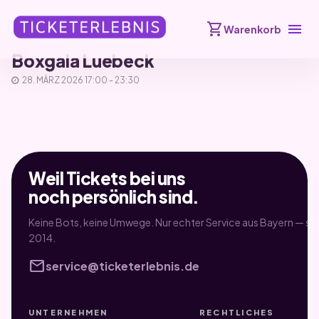
shopping_cart
menu
Warenkorb
Boxgala Luebeck
28. MÄRZ 2026 17:00 - 23:30
Weil Tickets bei uns
noch persönlich sind.
Keine Bots, keine Umwege. Nur echter Service aus Bayern — sei
2014.
mail
service@ticketerlebnis.de
UNTERNEHMEN
RECHTLICHES