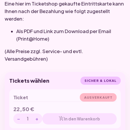
Eine hier im Ticketshop gekaufte Eintrittskarte kann
Ihnen nach der Bezahlung wie folgt zugestellt
werden:
Als PDF und Link zum Download per Email
(Print@Home)
(Alle Preise zzgl. Service- und evtl.
Versandgebühren)
Tickets wählen
SICHER & LOKAL
Ticket
AUSVERKAUFT
22,50
€
−
+
add_shopping_cart
In den Warenkorb