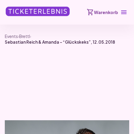
shopping_cart
menu
Warenkorb
Events
›
Brettl
›
Sebastian Reich & Amanda – “Glückskeks”, 12.05.2018