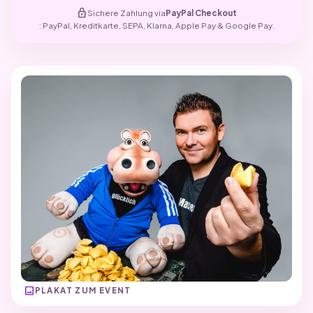
lock
Sichere Zahlung via
PayPal Checkout
: PayPal, Kreditkarte, SEPA, Klarna, Apple Pay & Google Pay.
image
PLAKAT ZUM EVENT