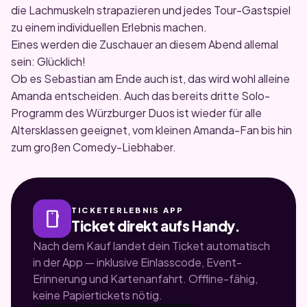
die Lachmuskeln strapazieren und jedes Tour-Gastspiel
zu einem individuellen Erlebnis machen.
Eines werden die Zuschauer an diesem Abend allemal
sein: Glücklich!
Ob es Sebastian am Ende auch ist, das wird wohl alleine
Amanda entscheiden. Auch das bereits dritte Solo-
Programm des Würzburger Duos ist wieder für alle
Altersklassen geeignet, vom kleinen Amanda-Fan bis hin
zum großen Comedy-Liebhaber.
TICKETERLEBNIS APP
smartphone
Ticket direkt aufs Handy.
Nach dem Kauf landet dein Ticket automatisch
in der App — inklusive Einlasscode, Event-
Erinnerung und Kartenanfahrt. Offline-fähig,
keine Papiertickets nötig.