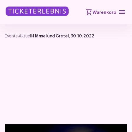
shopping_cart
menu
Warenkorb
Events
›
Aktuell
›
Hänsel und Gretel, 30.10.2022