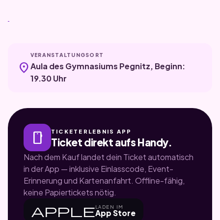
VERANSTALTUNGSORT
location_on
Aula des Gymnasiums Pegnitz, Beginn:
19.30 Uhr
TICKETERLEBNIS APP
smartphone
Ticket direkt aufs Handy.
Nach dem Kauf landet dein Ticket automatisch
in der App — inklusive Einlasscode, Event-
Erinnerung und Kartenanfahrt. Offline-fähig,
keine Papiertickets nötig.
apple
LADEN IM
App Store