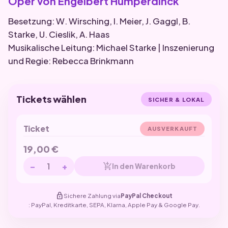
Oper von Engelbert Humperdinck
Besetzung: W. Wirsching, I. Meier, J. Gaggl, B.
Starke, U. Cieslik, A. Haas
Musikalische Leitung: Michael Starke | Inszenierung
und Regie: Rebecca Brinkmann
Tickets wählen
SICHER & LOKAL
Ticket
AUSVERKAUFT
19,00
€
−
+
add_shopping_cart
In den Warenkorb
lock
Sichere Zahlung via
PayPal Checkout
: PayPal, Kreditkarte, SEPA, Klarna, Apple Pay & Google Pay.