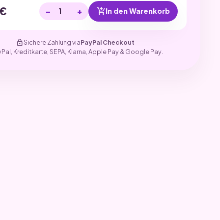
€
−
+
add_shopping_cart
In den Warenkorb
lock
Sichere Zahlung via
PayPal Checkout
yPal, Kreditkarte, SEPA, Klarna, Apple Pay & Google Pay.