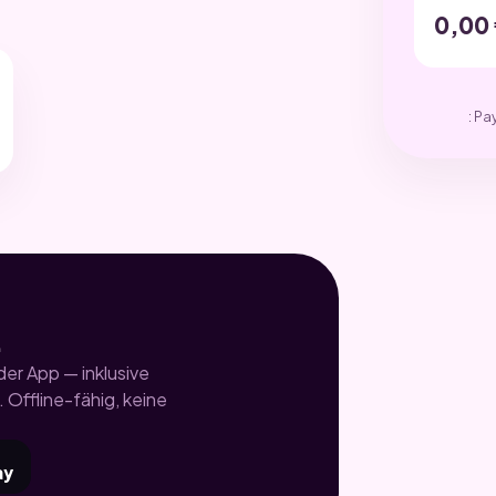
0,00
: Pa
.
er App — inklusive
 Offline-fähig, keine
ay