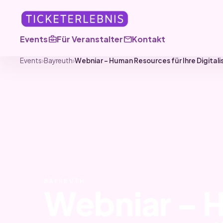
business_center
mail
Events
Für Veranstalter
Kontakt
Events
›
Bayreuth
›
Webniar – Human Resources für Ihre Digital
BAYREUTH
Webniar – 