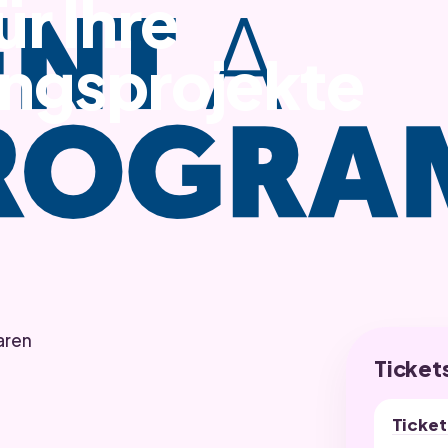
r Ihre
rungsprojekte
aren
Ticket
Ticket