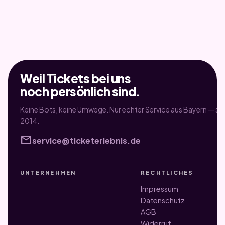
Weil Tickets bei uns
noch persönlich sind.
Keine Bots, keine Umwege. Nur echter Service aus Bayern — sei
2014.
mail
service@ticketerlebnis.de
UNTERNEHMEN
RECHTLICHES
Impressum
Datenschutz
AGB
Widerruf