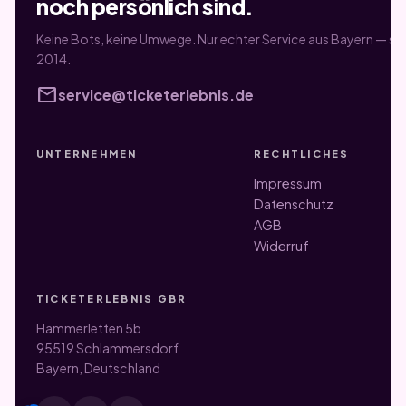
noch persönlich sind.
Keine Bots, keine Umwege. Nur echter Service aus Bayern — sei
2014.
mail
service@ticketerlebnis.de
UNTERNEHMEN
RECHTLICHES
Impressum
Datenschutz
AGB
Widerruf
TICKETERLEBNIS GBR
Hammerletten 5b
95519 Schlammersdorf
Bayern, Deutschland