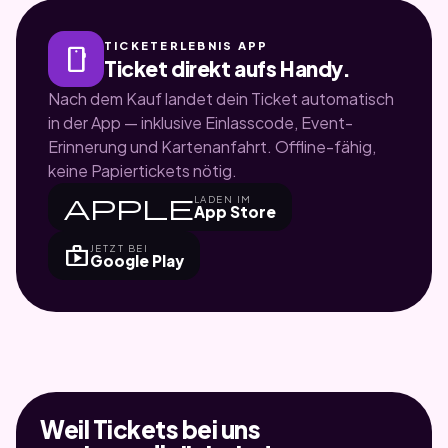
TICKETERLEBNIS APP
smartphone
Ticket direkt aufs Handy.
Nach dem Kauf landet dein Ticket automatisch
in der App — inklusive Einlasscode, Event-
Erinnerung und Kartenanfahrt. Offline-fähig,
keine Papiertickets nötig.
apple
LADEN IM
App Store
shop
JETZT BEI
Google Play
Weil Tickets bei uns