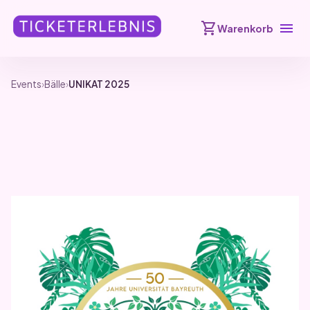
shopping_cart
menu
Warenkorb
Events
›
Bälle
›
UNIKAT 2025